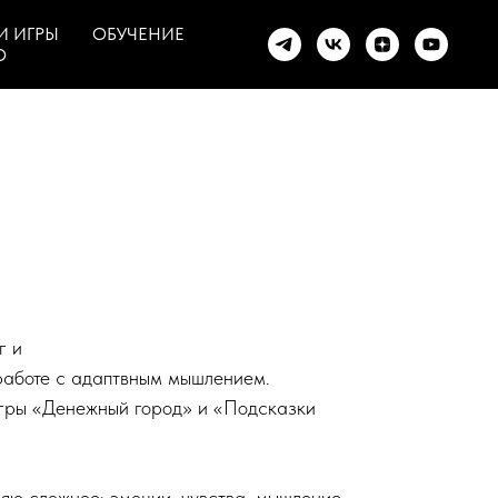
И ИГРЫ
ОБУЧЕНИЕ
О
г и
работе с адаптвным мышлением.
игры «Денежный город» и «Подсказки
ю сложное: эмоции, чувства, мышление.