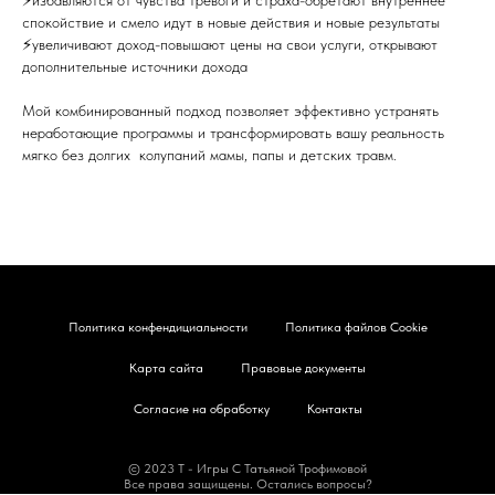
⚡️избавляются от чувства тревоги и страха-обретают внутреннее
спокойствие и смело идут в новые действия и новые результаты
⚡️увеличивают доход-повышают цены на свои услуги, открывают
дополнительные источники дохода
Мой комбинированный подход позволяет эффективно устранять
неработающие программы и трансформировать вашу реальность
мягко без долгих колупаний мамы, папы и детских травм.
Политика конфендициальности
Политика файлов Cookie
Карта сайта
Правовые документы
Согласие на обработку
Контакты
© 2023 Т - Игры С Татьяной Трофимовой
Все права защищены. Остались вопросы?