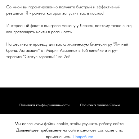
Со мной вы гарантированно получите быстрый и эффективный
результат! Я - ракета, которая запустит вас в космос!
Интересный факт: я выиграла машину у Лерчек, поэтому точно знаю,
как превращать мечты в реальность!
На фестивале проведу для вас алхимическую бизнес-игру "Личный
бренд. Активация" от Марии Азаренок в 1ой линейке и игру-
терапию "Статус взрослый" во 2ой.
Политика конфендициальности
Политика файлов Cookie
Карта сайта
Правовые документы
Мы используем файлы cookie, чтобы улучшить работу сайта.
Согласие на обработку
Контакты
Дальнейшее пребывание на сайте означает согласие с их
применением.
Подробнее