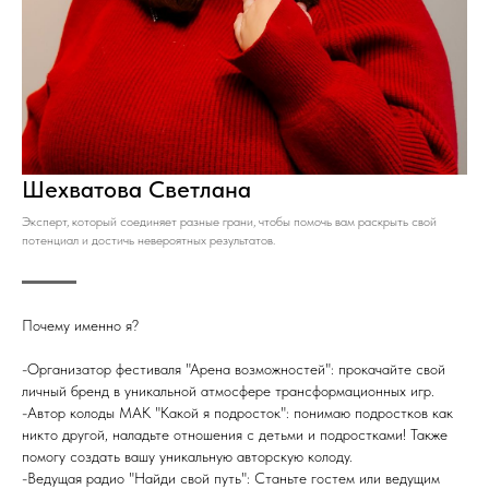
Шехватова Светлана
Эксперт, который соединяет разные грани, чтобы помочь вам раскрыть свой
потенциал и достичь невероятных результатов.
Почему именно я?
-Организатор фестиваля "Арена возможностей": прокачайте свой
личный бренд в уникальной атмосфере трансформационных игр.
-Автор колоды МАК "Какой я подросток": понимаю подростков как
никто другой, наладьте отношения с детьми и подростками! Также
помогу создать вашу уникальную авторскую колоду.
-Ведущая радио "Найди свой путь": Станьте гостем или ведущим