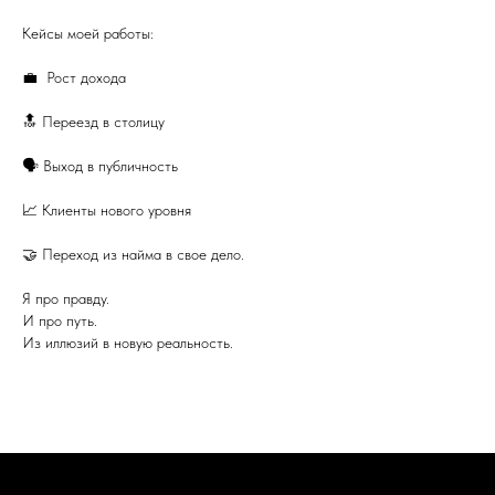
Кейсы моей работы:
💼 Рост дохода
🔝 Переезд в столицу
🗣 Выход в публичность
📈 Клиенты нового уровня
🤝 Переход из найма в свое дело.
Я про правду.
И про путь.
Из иллюзий в новую реальность.