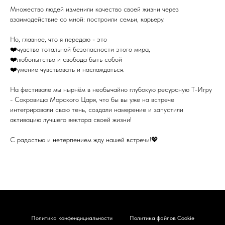
Множество людей изменили качество своей жизни через
взаимодействие со мной: построили семьи, карьеру.
Но, главное, что я передаю - это
❤️чувство тотальной безопасности этого мира,
❤️любопытство и свобода быть собой
❤️умение чувствовать и наслаждаться.
На фестивале мы нырнём в необычайно глубокую ресурсную Т-Игру
- Сокровища Морского Царя, что бы вы уже на встрече
интегрировали свою тень, создали намерение и запустили
активацию лучшего вектора своей жизни!
С радостью и нетерпением жду нашей встречи!💖
Политика конфендициальности
Политика файлов Cookie