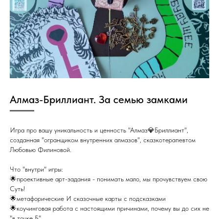
Алмаз-Бриллиант. За семью замками
Игра про вашу уникальность и ценность "Алмаз💎Бриллиант",
созданная "огранщиком внутренних алмазов", сказкотерапевтом
Любовью Филиновой.
Что "внутри" игры:
🌟проективные арт-задания - понимать мало, мы прочувствуем свою
Суть!
🌟метафорические И сказочные карты с подсказками
🌟коучинговая работа с настоящими причинами, почему вы до сих не
"в точке Б"