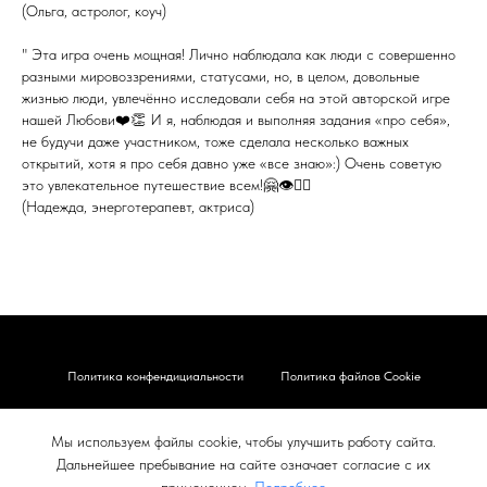
(Ольга, астролог, коуч)
" Эта игра очень мощная! Лично наблюдала как люди с совершенно
разными мировоззрениями, статусами, но, в целом, довольные
жизнью люди, увлечённо исследовали себя на этой авторской игре
нашей Любови❤️👏 И я, наблюдая и выполняя задания «про себя»,
не будучи даже участником, тоже сделала несколько важных
открытий, хотя я про себя давно уже «все знаю»:) Очень советую
это увлекательное путешествие всем!🤗👁❤️‍🔥
(Надежда, энерготерапевт, актриса)
Политика конфендициальности
Политика файлов Cookie
Карта сайта
Правовые документы
Мы используем файлы cookie, чтобы улучшить работу сайта.
Согласие на обработку
Контакты
Дальнейшее пребывание на сайте означает согласие с их