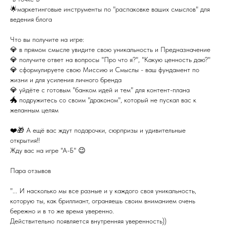
🌟маркетинговые инструменты по "распаковке ваших смыслов" для
ведения блога
Что вы получите на игре:
💎 в прямом смысле увидите свою уникальность и Предназначение
💎 получите ответ на вопросы "Про что я?", "Какую ценность даю?"
💎 сформулируете свою Миссию и Смыслы - ваш фундамент по
жизни и для усиления личного бренда
💎 уйдёте с готовым "банком идей и тем" для контент-плана
🐲 подружитесь со своим "драконом", который не пускал вас к
желанным целям
❤️🎁 А ещё вас ждут подарочки, сюрпризы и удивительные
открытия!!
Жду вас на игре "А-Б" 😉
Пара отзывов
"... И насколько мы все разные и у каждого своя уникальность,
которую ты, как бриллиант, ограняешь своим вниманием очень
бережно и в то же время уверенно.
Действительно появляется внутренняя уверенность))