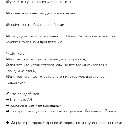
🪷увидите, куда на самом деле хотите;
🪷поймете что мешает двигаться вперёд;
🪷поймете как обойти свои блоки;
🪷создадите свой символический «Цветок Успеха» — ваш личный
компас к счастью и процветанию.
✨ Для кого:
🪷для тех, кто застрял в переходе или кризисе;
🪷для тех, кто устал «стараться», но всё время упирается в
невидимые стены;
🪷для тех, кто ищет ответы внутри и готов услышать голос
подсознания.
🪶Что понадобится:
➡️1–2 листа А4,
➡️маркеры и цветные карандаши,
➡️пространство, где вас никто не потревожит ближайшие 2 часа.
⏺️ Формат: ресурсный, красивый, через арт и коучинговые практики.