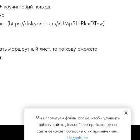
 коучинговый подход
но
 (https://disk.yandex.ru/i/UMp51dRlcxDTnw)
ать маршрутный лист, то по ходу сможете
т.
Мы используем файлы cookie, чтобы улучшить
работу сайта. Дальнейшее пребывание на
сайте означает согласие с их применением.
Подробнее