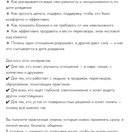
🔹 Как раскрывается ваша сексуальность и эмоциональность по
дате рождения
🔹 Как просить деньги, подарки, поддержку, чтобы это было
комфортно и эффективно
🔹 Как понимать близких и не требовать от них невозможного
🔹 Как эффективно продавать и вести переговоры, зная числовой
код клиента
🔹 Почему одни отношения разрушают, а другие дают силу — и как
это считывается в дате рождения
Для кого этот интерактив:
✔️ Для тех, кто хочет улучшить отношения — в паре, семье, с
коллегами и друзьями
✔️ Для тех, кто работает с людьми: в продажах, переговорах,
образовании, помогающих практиках
✔️ Для всех, кто ищет глубокое самопонимание и хочет видеть
других «настоящими»
✔️ Для тех, кто устал от поверхностных решений и хочет понять —
почему всё именно так
Вы получите практичные знания, которые можно применять сразу: в
личной жизни, бизнесе, общении.
В подарок — памятка по трактовке чисел, чтобы вы могли читать