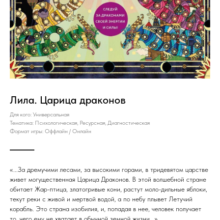
Лила. Царица драконов
Для кого: Универсальная
Тематика: Психологическая, Ресурсная, Диагностическая
Формат игры: Оффлайн / Онлайн
«...За дремучими лесами, за высокими горами, в тридевятом царстве
живет могущественная Царица Драконов. В этой волшебной стране
обитает Жар-птица, златогривые кони, растут моло-дильные яблоки,
текут реки с живой и мертвой водой, а по небу плывет Летучий
корабль. Это страна изобилия, и, попадая в нее, человек получает
то, чего ему не хватает в обычной земной жизни...»