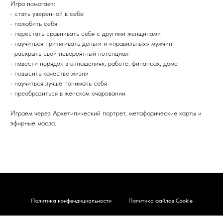
Игра помогает:
- стать уверенной в себе
- полюбить себя
- перестать сравнивать себя с другими женщинами
- научиться притягивать деньги и «правильных» мужчин
- раскрыть свой невероятный потенциал
- навести порядок в отношениях, работе, финансах, доме
- повысить качество жизни
- научиться лучше понимать себя
- преобразиться в женском очаровании.
Играем через Архетипический портрет, метафорические карты и
эфирные масла.
Политика конфендициальности
Политика файлов Cookie
Карта сайта
Правовые документы