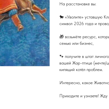
На расстановке вы:
🐎 «Уволите» уставшую Кл
символ 2026 года и прово
🎁 возьмëте ресурс, котор
семью или бизнес,
🐾 получите в штат личног
вашей Жар-птице (мечте/це
кипящий котёл проблем.
Интересно, какое Животно
Приходите и узнаете! Жду 