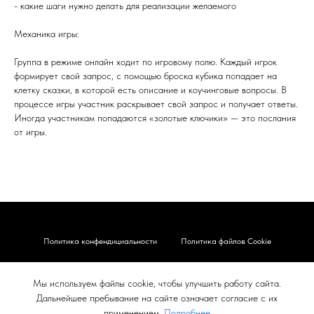
- какие шаги нужно делать для реализации желаемого
Механика игры:
Группа в режиме онлайн ходит по игровому полю. Каждый игрок
формирует свой запрос, с помощью броска кубика попадает на
клетку сказки, в которой есть описание и коучинговые вопросы. В
процессе игры участник раскрывает свой запрос и получает ответы.
Иногда участникам попадаются «золотые ключики» — это послания
от игры.
Политика конфендициальности
Политика файлов Cookie
Карта сайта
Правовые документы
Мы используем файлы cookie, чтобы улучшить работу сайта.
Согласие на обработку
Контакты
Дальнейшее пребывание на сайте означает согласие с их
применением.
Подробнее