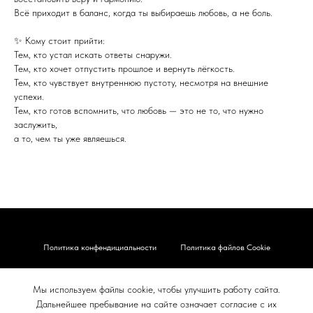
Всё приходит в баланс, когда ты выбираешь любовь, а не боль.
✨ Кому стоит прийти:
Тем, кто устал искать ответы снаружи.
Тем, кто хочет отпустить прошлое и вернуть лёгкость.
Тем, кто чувствует внутреннюю пустоту, несмотря на внешние
успехи.
Тем, кто готов вспомнить, что любовь — это не то, что нужно
заслужить,
а то, чем ты уже являешься.
Политика конфендициальности
Политика файлов Cookie
Карта сайта
Правовые документы
Мы используем файлы cookie, чтобы улучшить работу сайта.
Согласие на обработку
Контакты
Дальнейшее пребывание на сайте означает согласие с их