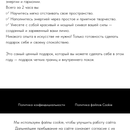
энергии и гармонии.
Всего за 2 часа вы:
✅ Научитесь мягко отстаивать свое пространство.
✅ Наполнитесь энергией через простое и приятное творчество.
✅ Унесете с собой красивый и мощный символ вашей силы —
созданный и заряженный вами лично.
Никакого опыта в искусстве не нужно! Только готовность сделать
подарок себе и своему спокойствию.
Это самый ценный подарок, который вы можете сделать себе в этом
году — подарок четких границ и внутреннего покоя.
Политика конфендициальности
Политика файлов Cookie
Карта сайта
Правовые документы
Мы используем файлы cookie, чтобы улучшить работу сайта.
Согласие на обработку
Контакты
Дальнейшее пребывание на сайте означает согласие с их