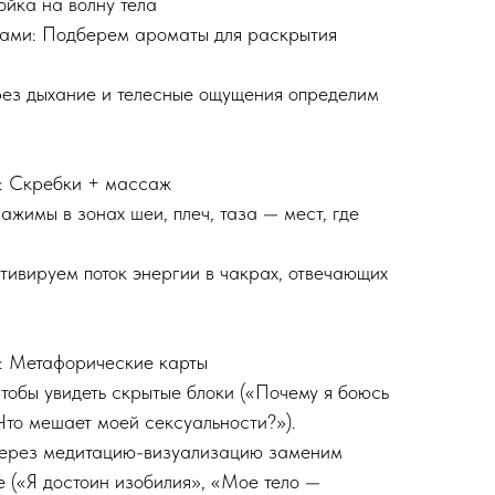
ойка на волну тела
лами: Подберем ароматы для раскрытия
рез дыхание и телесные ощущения определим
е: Скребки + массаж
ажимы в зонах шеи, плеч, таза — мест, где
.
ивируем поток энергии в чакрах, отвечающих
м: Метафорические карты
чтобы увидеть скрытые блоки («Почему я боюсь
Что мешает моей сексуальности?»).
Через медитацию-визуализацию заменим
е («Я достоин изобилия», «Мое тело —