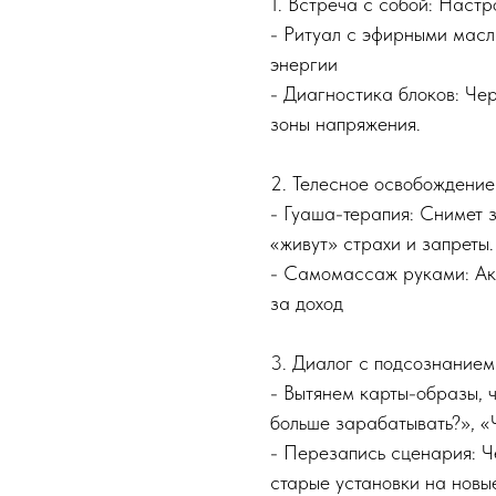
1. Встреча с собой: Настр
- Ритуал с эфирными мас
энергии
- Диагностика блоков: Че
зоны напряжения.
2. Телесное освобождени
- Гуаша-терапия: Снимет з
«живут» страхи и запреты
- Самомассаж руками: Акт
за доход
3. Диалог с подсознание
- Вытянем карты-образы, 
больше зарабатывать?», «
- Перезапись сценария: 
старые установки на новы