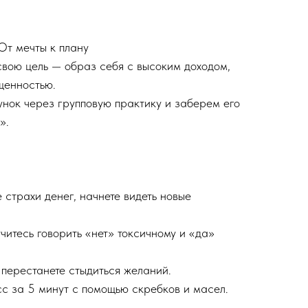
От мечты к плану
свою цель — образ себя с высоким доходом,
щенностью.
унок через групповую практику и заберем его
й».
:
 страхи денег, начнете видеть новые
читесь говорить «нет» токсичному и «да»
, перестанете стыдиться желаний.
сс за 5 минут с помощью скребков и масел.