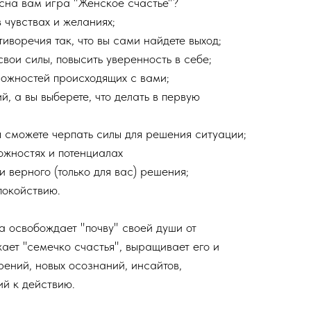
сна вам игра "Женское счастье"?
в чувствах и желаниях;
иворечия так, что вы сами найдете выход;
свои силы, повысить уверенность в себе;
ложностей происходящих с вами;
й, а вы выберете, что делать в первую
вы сможете черпать силы для решения ситуации;
ожностях и потенциалах
и верного (только для вас) решения;
покойствию.
а освобождает "почву" своей души от
жает "семечко счастья", выращивает его и
рений, новых осознаний, инсайтов,
й к действию.