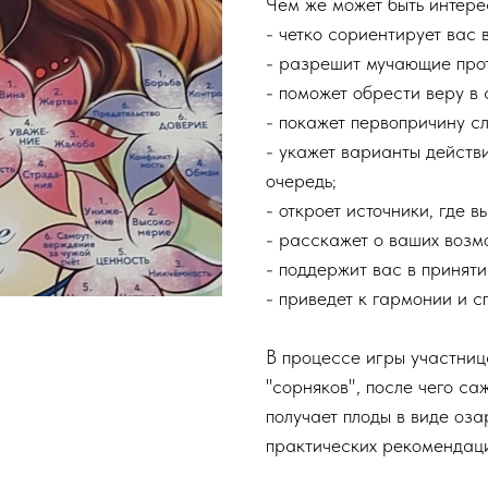
Чем же может быть интере
- четко сориентирует вас 
- разрешит мучающие прот
- поможет обрести веру в 
- покажет первопричину с
- укажет варианты действи
очередь;
- откроет источники, где 
- расскажет о ваших возм
- поддержит вас в приняти
- приведет к гармонии и с
В процессе игры участниц
"сорняков", после чего са
получает плоды в виде оза
практических рекомендаци