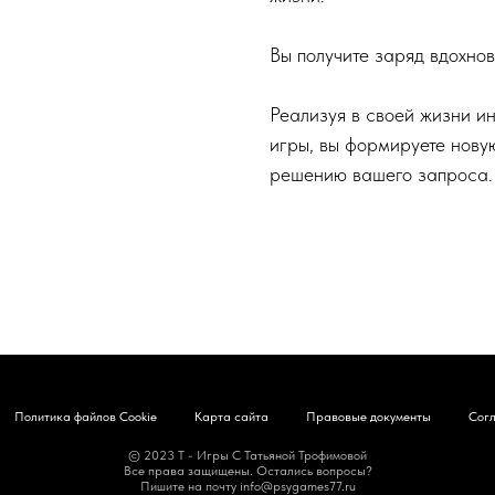
Вы получите заряд вдохнов
Реализуя в своей жизни и
игры, вы формируете новую
решению вашего запроса.
Политика файлов Cookie
Карта сайта
Правовые документы
Согл
© 2023 Т - Игры С Татьяной Трофимовой
Все права защищены. Остались вопросы?
Пишите на почту info@psygames77.ru